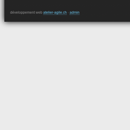
développement web
atelier-agile.ch
·
admin