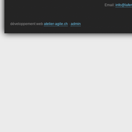
Email:
info@lafe
développement web
atelier-agile.ch
·
admin